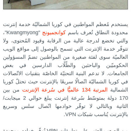
يستخدم مُعظم المواطنين في كوريا الشماليّة خدمة إنترنت
محدودة النطاق تُعرف باسم
كوانجميونج
"Kwangmyong"،
والتي تخضع لدرجة عالية من الرقابة وقيود المُحتوى، ولا
تتوفّر خدمة الإنترنت التي تسمح بالوصول إلى مواقع الويب
العالميّة سوى لفئة صغيرة من المواطنين تضمّ المسؤولين
الحكوميّين والباحثين والطُلّاب الدارسين في بعض
الجامعات. لا تدعم البنية التحتيّة الخاصّة بتقنيات الاتّصالات
في كوريا الشماليّة اتّصالًا سريعًا بالإنترنت حيث تحتلّ كوريا
الشمالية
المرتبة 134 عالميًّا في سُرعة الإنترنت
من بين
170 دولة بمتوسّط سُرعة إنترنت يبلغ حوالي 2 ميجابت/
الثانية وبالتالي لا توفّر خوادمها اتّصال سلس وسريع
بالإنترنت يُناسب شبكات VPN.
من الصعب العثور على تطبيقات VPN تُوفّر خوادم موجودة