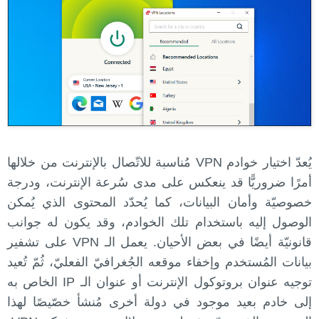
يُعدّ اختيار خوادم VPN مُناسبة للاتّصال بالإنترنت من خلالها
أمرًا ضروريًّا قد ينعكس على مدى سُرعة الإنترنت، ودرجة
خصوصيّة وأمان البيانات، كما يُحدّد المحتوى الذي يُمكن
الوصول إليه باستخدام تلك الخوادم، وقد يكون له جوانب
قانونيّة أيضًا في بعض الأحيان. يعمل الـ VPN على تشفير
بيانات المُستخدم وإخفاء موقعه الجُغرافيّ الفعليّ، ثُمّ تُعيد
توجيه عنوان بروتوكول الإنترنت أو عنوان الـ IP الخاص به
إلى خادم بعيد موجود في دولة أخرى مُنشأ خصّيصًا لهذا