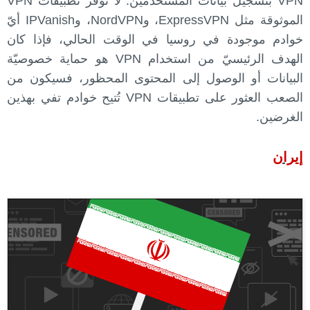
VPN بتسجيل بيانات المُستخدمين. لا تُوفّر تطبيقات VPN
الموثوقة مثل ExpressVPN، وNordVPN، وIPVanish أيّ
خوادم موجودة في روسيا في الوقت الحالي، فإذا كان
الهدف الرئيسيّ من استخدام VPN هو حماية خصوصيّة
البيانات أو الوصول إلى المحتوى المحظور، فسيكون من
الصعب العثور على تطبيقات VPN تُتيح خوادم تفي بهذين
الغرضين.
إيران