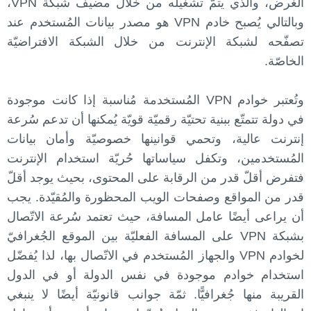
الغرض، والذي يتمّ تشغيله من خلال مضيف شبكة VPN،
وبالتالي يُصبح خادم VPN هو مصدر بيانات المُستخدم عند
تصفّحه لشبكة الإنترنت من خلال الشبكة الافتراضيّة
الخاصّة.
وتُعتبر خوادم VPN المُستخدمة مُناسبة إذا كانت موجودة
في دولة تتمتّع ببنية تحتيّة رقميّة قويّة يُمكنها أن تدعم سُرعة
إنترنت عالية، وتحمي قوانينها خصوصيّة وأمان بيانات
المُستخدمين، وتكفل سياساتها حُريّة استخدام الإنترنت
فتفرض أقلّ قدر من الرقابة على المحتوى، بحيث يوجد أقلّ
قدر من المواقع وصفحات الويب المحظورة والمُقيّدة. يجب
أن يراعى أيضًا عامل المسافة، حيث تعتمد سُرعة الاتّصال
بشبكة VPN على المسافة الفعليّة بين الموقع الجُغرافيّ
لخوادم VPN والجهاز المُستخدم في الاتّصال بها، لذا يُفضّل
استخدام خوادم موجودة في نفس الدولة أو في الدول
القريبة منها جُغرافيًّا. ثمّة جوانب قانونيّة أيضًا لا ينبغي