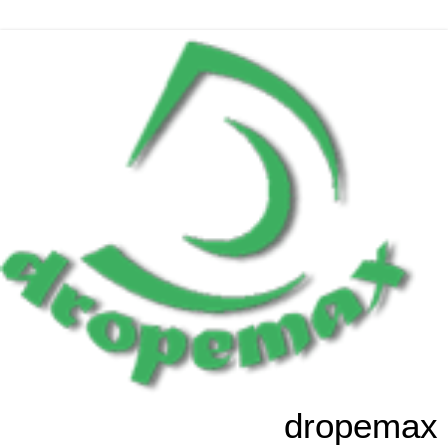
dropemax