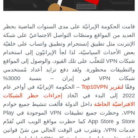
قامت الحكومة الإيرانيّة على مدى السنوات الماضية بحظر
العديد من المواقع ومنصّات التواصل الاجتماعيّ على شبكة
الإنترنت مثل تطبيق إنستجرام وتطبيق واتساب على خلفيّة
بعض الأحداث السياسيّة، لذا لجأ الإيرانيّون إلى استخدام
شبكات VPN للتغلّب على تلك القيود، والوصول إلى المواقع
والتطبيقات محظورة. ولقد دفع تزايد أعداد مُستخدمي
شبكات VPN في إيران – بنسبة 3000%
وفقًا
لتقرير Top10VPN
– الحكومة الإيرانيّة في أواخر عام
2022 إلى البدء في اتّخاذ
إجراءات حظر الشبكات
الافتراضيّة الخاصّة
داخل الدولة فألغت تنشيط جميع خوادم
VPN، وحظرت جميع تطبيقات VPN الموجودة في Play
Store و App Store كما حظرت مواقع الويب التي تُقدّم
خدمات VPN، وتقترب في الوقت الحالي من سَنّ قوانين