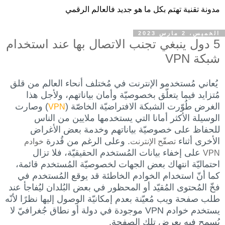
مدونة تقنية تهتم بكل ما هو جديد فالعالم الرقمي
الخميس، 2 مارس 2023
5 دول ينبغي تجنب الاتصال بها عند استخدام
شبكة VPN
يُعاني مُستخدمو الإنترنت في مُختلف أنحاء العالم من قلق
مُتزايد فيما يتعلّق بخصوصيّة وأمان بياناتهم، ولأجل هذا
الغرض طُوّرت الشبكة الافتراضيّة الخاصّة (
) وصارت
VPN
الوسيلة الأكثر أمانا التي يستخدمها ملايين من الناس
للحفاظ على خصوصيّة بياناتهم وخدمة بعض الأغراض
الأخرى أثناء
. وعلى الرغم من قُدرة
تصفّح الإنترنت
خوادم
على إخفاء بيانات المُستخدم الحقيقيّة، فلا تزال
VPN
احتماليّة انتهاك بعض الجهات لخصوصيّة المُستخدم قائمة،
كما أنّ استخدام الخوادم الخاطئة قد يوقع المُستخدم في
فخّ المُحتوى المُقيّد أو المحظور في بعض البُلدان ليُفاجأ عند
طلب صفحة ويب مُعيّنة بعدم إمكانيّة الوصول إليها نظرًا لأنّه
يستخدم خوادم VPN موجودة في دولة أو نطاق جُغرافيّ لا
يُسمح فيه بعرض تلك الصفحة.