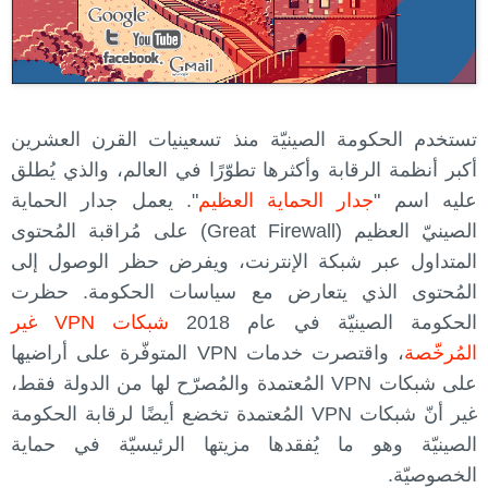
تستخدم الحكومة الصينيّة منذ تسعينيات القرن العشرين
أكبر أنظمة الرقابة وأكثرها تطوّرًا في العالم، والذي يُطلق
عليه اسم "
جدار الحماية العظيم
". يعمل جدار الحماية
الصينيّ العظيم (Great Firewall) على مُراقبة المُحتوى
المتداول عبر شبكة الإنترنت، ويفرض حظر الوصول إلى
المُحتوى الذي يتعارض مع سياسات الحكومة. حظرت
الحكومة الصينيّة في عام 2018
شبكات VPN غير
المُرخّصة
، واقتصرت خدمات VPN المتوفّرة على أراضيها
على شبكات VPN المُعتمدة والمُصرّح لها من الدولة فقط،
غير أنّ شبكات VPN المُعتمدة تخضع أيضًا لرقابة الحكومة
الصينيّة وهو ما يُفقدها مزيتها الرئيسيّة في حماية
الخصوصيّة.