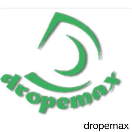
dropemax