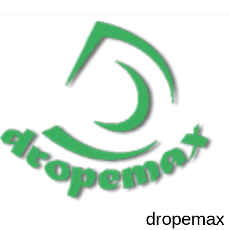
dropemax