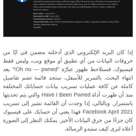
إذا كان البريد الإلكتروني الذي أدخلته مضمن في ايًا من
خروقات البيانات من أي تطبيق أو موقع ويب، وليس فقط
فيسبوك، فستلاحظ ظهور عبارّة "Oh no — pwned!" بعد
انتهاء البحث. بالتمرير للأسفل، ستجد قائمة تضم تفاصيل
كاملة عن كافة عمليات تسريب بيانات حساباتك المختلفة
منذ أن ظهرت أداة Have I Been Pwned والتي يتم تحديثها
باستمرار. وبالتالي، إذا وجدت أن القائمة تشير إلى تسريب
Facebook April 2021 فهذا يعني أن حسابك على فيسبوك
كان جزءًا من خرق البيانات الأخير. يمكنك النظر إلى الصورة
أعلاه لترى كيف ستبدو الرسالة.