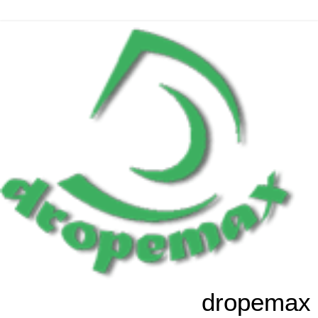
dropemax