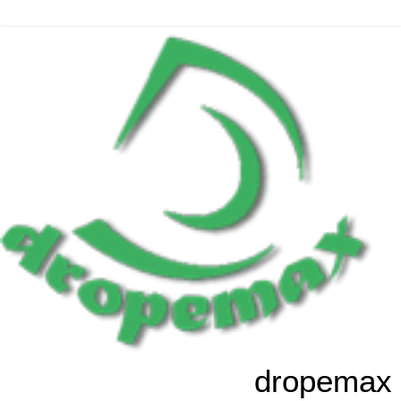
dropemax