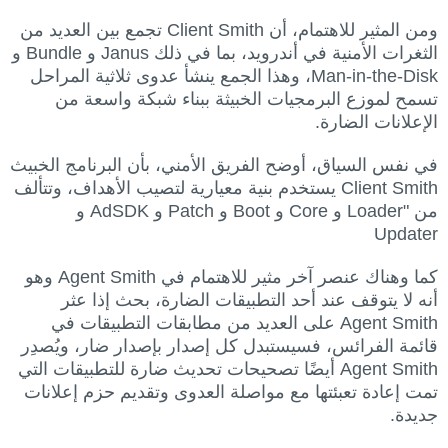
ومن المثير للاهتمام، أن Client Smith تجمع بين العديد من
الثغرات الأمنية في أندرويد، بما في ذلك Janus و Bundle و
Man-in-the-Disk، وهذا الجمع ينشأ عدوى ثلاثية المراحل
تسمح لموزع البرمجيات الخبيثة ببناء شبكة واسعة من
الإعلانات الضارة.
في نفس السياق، أوضح الفريق الأمني، بأن البرنامج الخبيث
Client Smith يستخدم بنية معيارية لتصيب الأهداف، وتتألف
من "Loader و Core و Boot و Patch و AdSDK و
Updater
كما وهناك عنصر آخر مثير للاهتمام في Agent Smith وهو
أنه لا يتوقف عند أحد التطبيقات الضارة، بحث إذا عثر
Agent Smith على العديد من مطابقات التطبيقات في
قائمة الفرائس، فسيستبدل كل إصدار بإصدار ضار، ويُصدِر
Agent Smith أيضًا تصحيحات تحديث ضارة للتطبيقات التي
تمت إعادة تعبئتها مع مواصلة العدوى وتقديم حزم إعلانات
جديدة.