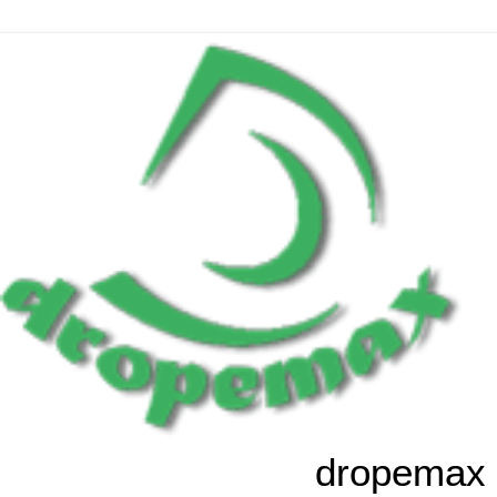
dropemax