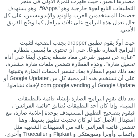
مصدرها الصين، حيث ظهرت للمرة الأولى في متجر
التطبيقات التابع لجهة خارجية وهو "9Apps"، وهو يستهدف
خصيصًا المستخدمين العرب والهنود والإندونيسيين، على كل
حال تعمل هذه البرامج على ثلاث مراحل كما وضّح الفريق
الأمني.
حيث أولًا يقوم تطبيق dropper بجذب الضحية لتثبيت
البرامج الضارة طوعًا، على أن تحتوي ما يُسمى بقطارة
"عبارة عن تطبيق شرعي معاد ضبطه يحتوي أيضًا على أداة
تحميل ضارة"، وهذه القطّارة تتضمن ملفات ضارة مشفرة،
بعد ذلك تقوم القطّارة بفك تشفير الملفات الضارة وتثبيتها،
على أن تستخدم هذه البرمجية كلٍ من Google Updater أو
Google Update أو com.google.vending لإخفاء نشاطها.
بعد ذلك تقوم البرامج الضارة بإنشاء قائمة بالتطبيقات
المثبتة، وإذا كان أحد التطبيقات يُطابق "قائمة الفرائس"،
فيقوم بتصحيح التطبيق المستهدف بوحدة إعلانية ضارة، مع
استبدال الأصل كما لو كان تحديث تطبيق بسيط، وهنا
تتضمن قائمة الفرائس باقة من التطبيقات الشعبية مثل
واتساب وأوبرا وسويفتكي و Flipkart و Truecaller وأخرى.