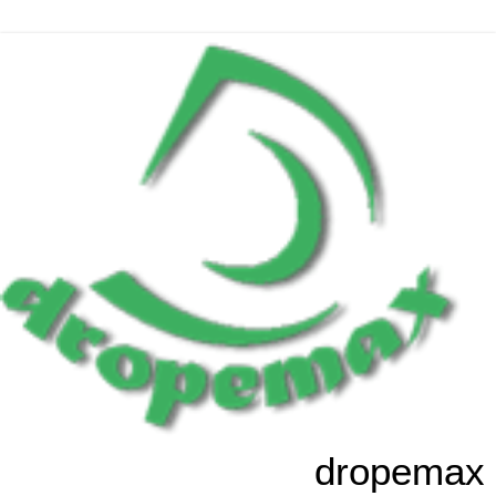
dropemax