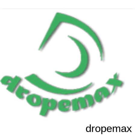
dropemax