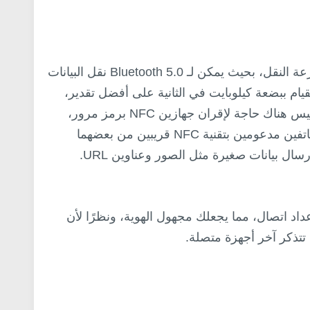
حسنًا، عندما أقول أن NFC أسرع، لا أقصد سرعة النقل، بحيث يمكن لـ Bluetooth 5.0 نقل البيانات
48 ميجابايت / ثانية، بينما تستطيع NFC القيام ببضعة كيلوبايت في الثانية على أفضل تقدير،
ومع ذلك، فإن NFC أسرع في الإعداد، بحيث ليس هناك حاجة لإقران جهازين NFC برمز مرور،
ولإرسال البيانات، كل ما عليك فعله هو جعل هاتفين مدعومين بتقنية NFC قريبين من بعضهما
رسال بيانات صغيرة مثل الصور وعناوين URL.
اء إعداد اتصال، مما يجعلك مجهول الهوية، ونظرًا لأن
 تتذكر آخر أجهزة متصلة.