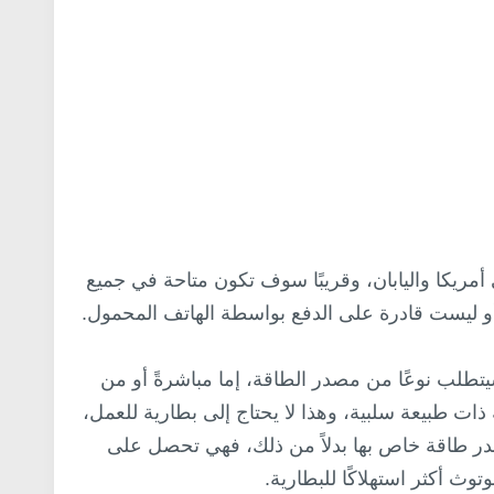
نطاق واسع في أمريكا واليابان، وقريبًا سوف تكون متاحة في جميع
وث أو ليست قادرة على الدفع بواسطة الهاتف المحمول.
يتطلب نوعًا من مصدر الطاقة، إما مباشرةً أو من
 أما NFC فهي علامات RFID خاصة ذات طبيعة سلبية، وهذا لا يحتاج إلى بطارية للعمل،
صدر طاقة خاص بها بدلاً من ذلك، فهي تحصل على
توث أكثر استهلاكًا للبطارية.