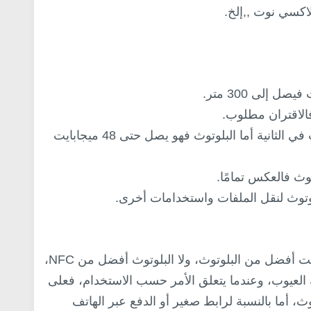
اكسي نوت ,,إلخ.
السرعة: في NFC تصل 100 إلى 400 كيلو بت في الثانية أما البلوتوث فهو يصل حتى 48 ميجابايت
هذا السؤال خاطئ وبامتياز، حيث أن NFC ليست أفضل من البلوتوث، ولا البلوتوث أفضل من NFC،
لك العيوب، وعندما يتعلق الأمر حسب الاستخدام، فعلى
، أما بالنسبة لرابط صغير أو الدفع عبر الهاتف