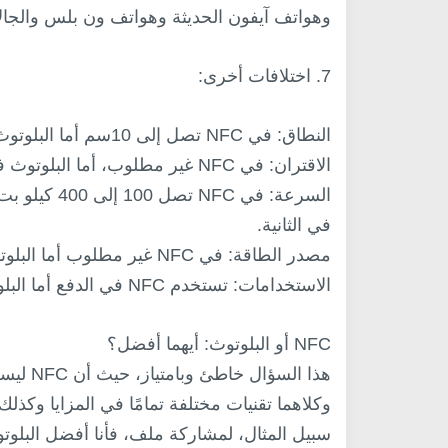
وهواتف آيفون الحديثة وهواتف ون بلس والجال
7. اختلافات أخرى:
النطاق: في NFC تصل إلى 10سم أما البلوتوث فيصل إلى 300 متر.
الاقتران: في NFC غير مطلوب، أما البلوتوث فالاقتران مطلوب.
في الثانية.
مصدر الطاقة: في NFC غير مطلوب أما البلوتوث فالعكس تمامًا.
الاستخدامات: تستخدم NFC في الدفع أما البلوتوث لنقل الملفات واستخدامات أخرى.
NFC أو البلوتوث: أيهما أفضل؟
وكلاهما تقنيات مختلفة تمامًا في المزايا وكذ
سبيل المثال، لمشاركة ملف، فأنا أفضل البلوتوث