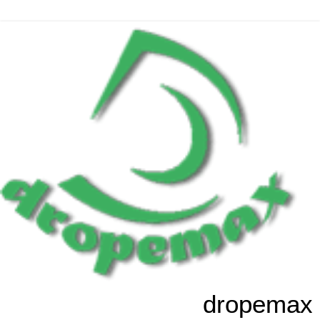
dropemax